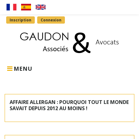
Skip
Fr
Es
En
to
content
Inscription
Connexion
MENU
Catégorie :
Actualités
AFFAIRE ALLERGAN : POURQUOI TOUT LE MONDE
SAVAIT DEPUIS 2012 AU MOINS !